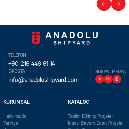
TELEFON
+90 216 446 61 14
E-POSTA
SOSYAL MEDYA
info@anadolushipyard.com
KURUMSAL
KATALOG
Hakkımızda
Teslim Edilmiş Projeler
Tarihçe
İnşası Devam Eden Projeler